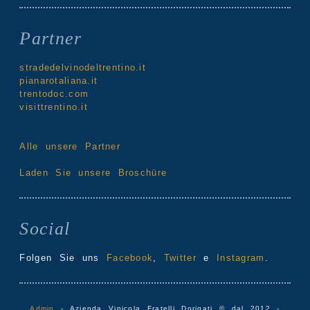
Partner
stradedelvinodeltrentino.it
pianarotaliana.it
trentodoc.com
visittrentino.it
Alle unsere Partner
Laden Sie unsere Broschüre
Social
Folgen Sie uns
Facebook
,
Twitter
e
Instagram
.
Admin
- Azienda Vinicola Fratelli Dorigati © dal 2012 -