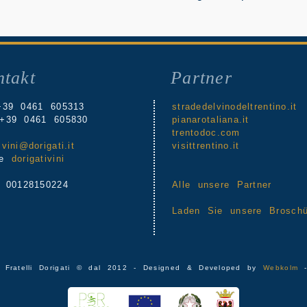
takt
Partner
+39 0461 605313
stradedelvinodeltrentino.it
+39 0461 605830
pianarotaliana.it
trentodoc.com
l
vini@dorigati.it
visittrentino.it
pe
dorigativini
a 00128150224
Alle unsere Partner
Laden Sie unsere Broschü
 Fratelli Dorigati © dal 2012 - Designed & Developed by
Webkolm