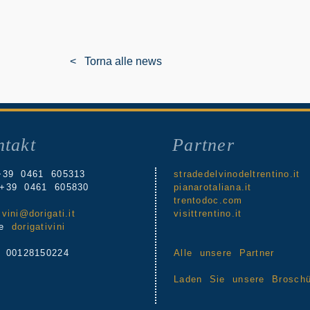
< Torna alle news
takt
Partner
+39 0461 605313
stradedelvinodeltrentino.it
+39 0461 605830
pianarotaliana.it
trentodoc.com
l
vini@dorigati.it
visittrentino.it
pe
dorigativini
a 00128150224
Alle unsere Partner
Laden Sie unsere Broschü