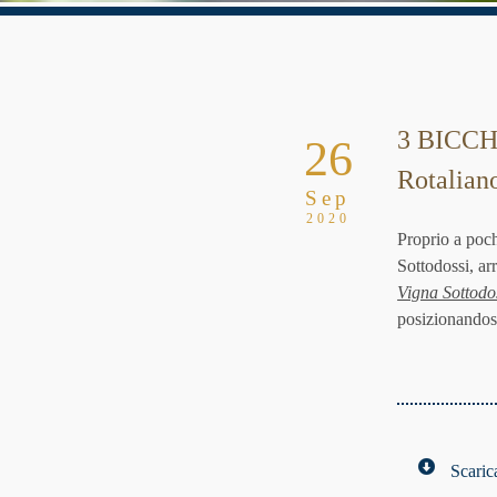
3 BICCHI
26
Rotalian
Sep
2020
Proprio a poc
Sottodossi, arr
Vigna Sottodo
posizionandosi
Scaric